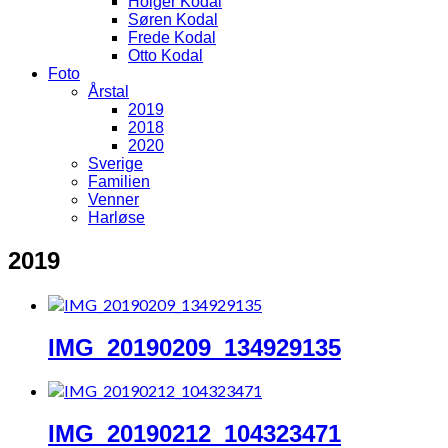
Holger Kodal
Søren Kodal
Frede Kodal
Otto Kodal
Foto
Årstal
2019
2018
2020
Sverige
Familien
Venner
Harløse
2019
IMG_20190209_134929135
IMG_20190212_104323471