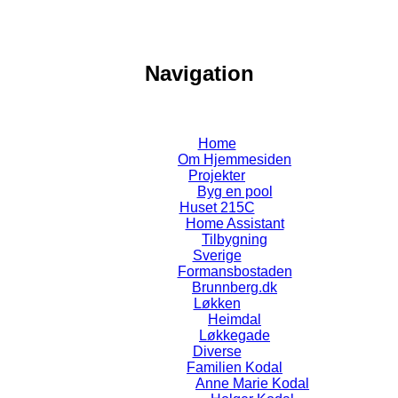
Navigation
Home
Om Hjemmesiden
Projekter
Byg en pool
Huset 215C
Home Assistant
Tilbygning
Sverige
Formansbostaden
Brunnberg.dk
Løkken
Heimdal
Løkkegade
Diverse
Familien Kodal
Anne Marie Kodal