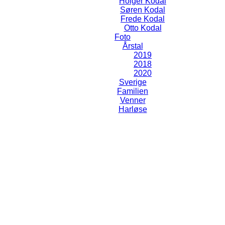
Holger Kodal
Søren Kodal
Frede Kodal
Otto Kodal
Foto
Årstal
2019
2018
2020
Sverige
Familien
Venner
Harløse